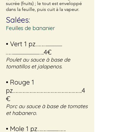
sucrée (fruits) ; le tout est enveloppé
dans la feuille, puis cuit à la vapeur.
Salées
:
Feuilles de bananier
•
Vert 1 pz………..................
…….............................…..4€
Poulet au sauce à base de
tomatillos et jalapenos.
• Rouge 1
pz…………………………………………………..4
€
Porc au sauce à base de tomates
et habanero.
• Mole 1 pz………...........…….