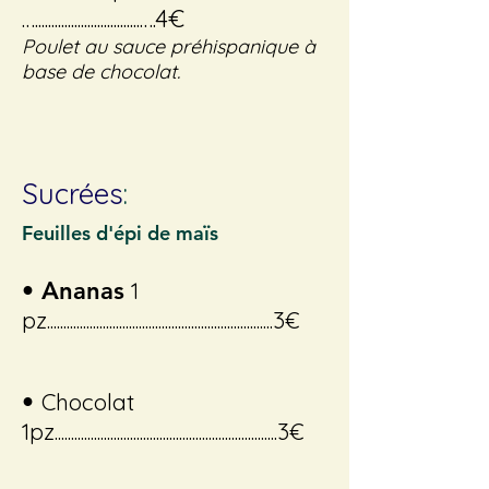
…................................….4€
Poulet au sauce préhispanique à
base de chocolat.
Sucrées
:
Feuilles d'épi de maïs
• Ananas
1
pz.....................................................................3€
•
Chocolat
1pz....................................................................3€